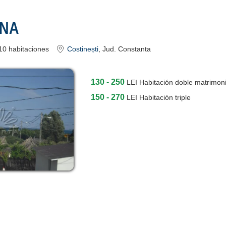
ONA
10
habitaciones
Costinești
, Jud. Constanta
130 - 250
LEI
Habitación doble matrimon
150 - 270
LEI
Habitación triple