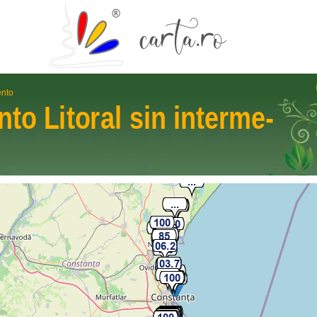
ento
ento
Litoral
sin interme­