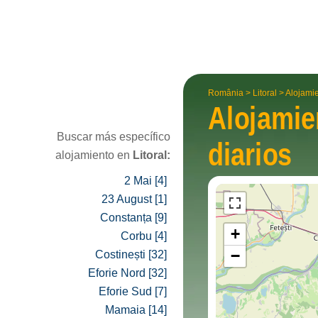
România
>
Litoral
>
Alojami
Alojami
Buscar más específico
diarios
alojamiento en
Litoral:
2 Mai [4]
23 August [1]
Constanța [9]
+
Corbu [4]
−
Costinești [32]
Eforie Nord [32]
Eforie Sud [7]
Mamaia [14]