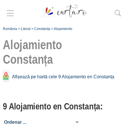
România
>
Litoral
>
Constanța
>
Alojamiento
Alojamiento
Constanța
Alojamiento cerca de
Constanța:
Afișează pe hartă cele 9 Alojamiento en Constanța
Mamaia
[14 offers a 8.3 km]
Eforie Nord
9 Alojamiento en Constanța:
[32 offers a 11.9 km]
Eforie Sud
[7 offers a 15.6 km]