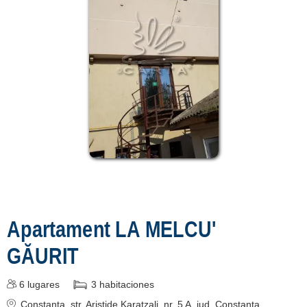
contact
login
Mostrar todas las
atracciones turísticas
en Constanța »
Apartament LA MELCU'
GĂURIT
6
lugares
3
habitaciones
Constanța
, str. Aristide Karatzali, nr. 5 A
, jud. Constanta