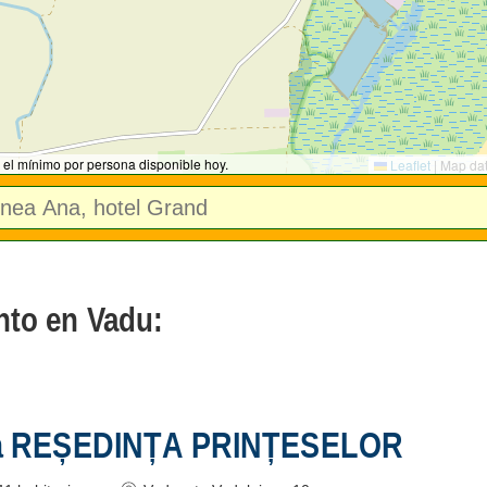
 el mínimo por persona disponible hoy.
Leaflet
|
Map da
nto en Vadu:
a REȘEDINȚA PRINȚESELOR