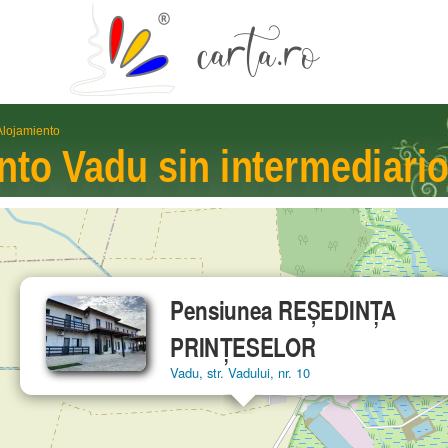
Alojamiento
ento
Vadu
sin interme­diari
Pensiunea REȘEDINȚA
PRINȚESELOR
Vadu, str. Vadului, nr. 10