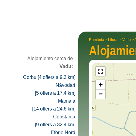
România
>
Litoral
>
Vadu
>
Alojami
Alojamiento cerca de
Vadu:
Corbu [4 offers a 9.3 km]
+
Năvodari
−
[5 offers a 17.4 km]
Mamaia
[14 offers a 24.6 km]
Constanța
[9 offers a 32.4 km]
Eforie Nord