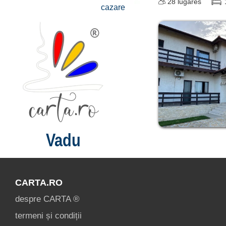
28
lugares
cazare
Vadu
CARTA.RO
despre CARTA ®
termeni și condiții