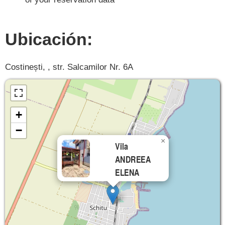
Ubicación:
Costinești, , str. Salcamilor Nr. 6A
+
−
×
Vila
ANDREEA
ELENA