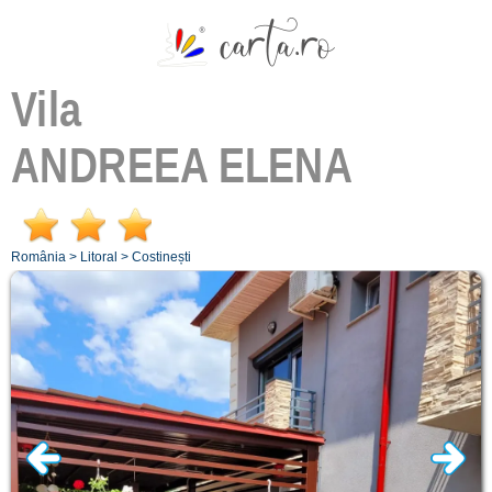
Vila
ANDREEA ELENA
România
>
Litoral
>
Costinești