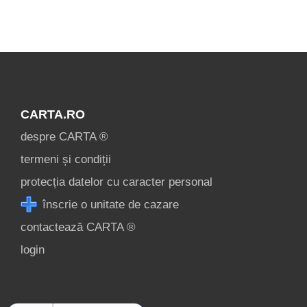
Mostrar todas las
atracciones
turísticas en
Oltenia »
CARTA.RO
despre CARTA ®
termeni și condiții
protecția datelor cu caracter personal
înscrie o unitate de cazare
contactează CARTA ®
login