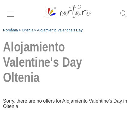
România
>
Oltenia
>
Alojamiento Valentine's Day
Alojamiento
Valentine's Day
Oltenia
Înscrie o
unitate de cazare
despre C A R T A ®
Sorry, there are no offers for Alojamiento Valentine's Day in
termeni și condiții
Oltenia
contact
login