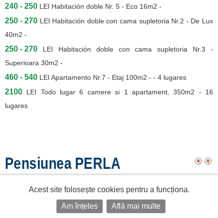
240 - 250
LEI
Habitación doble Nr. 5 - Eco 16m2 -
250 - 270
LEI
Habitación doble con cama supletoria Nr.2 - De Lux
40m2 -
250 - 270
LEI
Habitación doble con cama supletoria Nr.3 -
Superioara 30m2 -
460 - 540
LEI
Apartamento Nr.7 - Etaj 100m2 - - 4 lugares
2100
LEI
Todo lugar 6 camere si 1 apartament, 350m2 - 16
lugares
Pensiunea PERLA
LOTRULUI
Acest site folosește cookies pentru a funcționa.
12
lugares
5
habitaciones
Mălaia
Am înțeles
Află mai multe