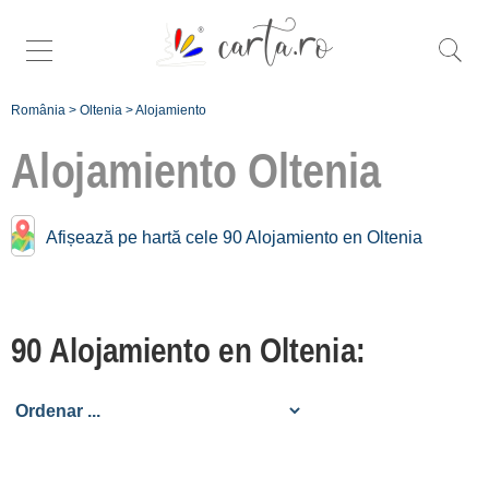
România
>
Oltenia
>
Alojamiento
Alojamiento
Oltenia
Buscar más
Afișează pe hartă cele 90 Alojamiento en Oltenia
específico
alojamiento en
Oltenia:
90 Alojamiento en Oltenia:
Baia de Aramă [1]
Beharca [1]
Craiova [8]
Gorj [14]