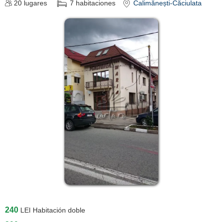
20
lugares
7
habitaciones
Calimănești-Căciulata
240
LEI
Habitación doble