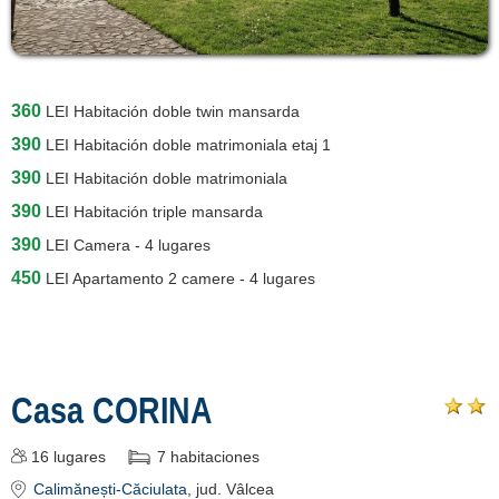
360
LEI
Habitación doble twin mansarda
390
LEI
Habitación doble matrimoniala etaj 1
390
LEI
Habitación doble matrimoniala
390
LEI
Habitación triple mansarda
390
LEI
Camera - 4 lugares
450
LEI
Apartamento 2 camere - 4 lugares
Casa CORINA
16
lugares
7
habitaciones
Calimănești-Căciulata
, jud. Vâlcea