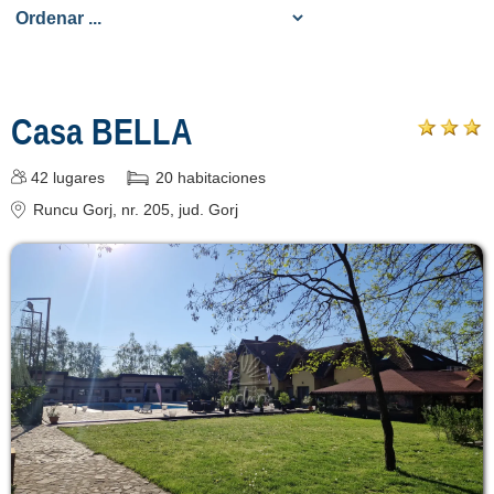
Înscrie o unitate
de cazare
Casa BELLA
despre C A R T A ®
42
lugares
20
habitaciones
termeni și condiții
Runcu Gorj
, nr. 205
, jud. Gorj
contact
login