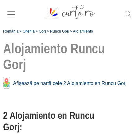
România
>
Oltenia
>
Gorj
>
Runcu Gorj
>
Alojamiento
Alojamiento
Runcu
Gorj
Alojamiento cerca de
Runcu Gorj:
Afișează pe hartă cele 2 Alojamiento en Runcu Gorj
Târgu Jiu
[7 offers a 13.9 km]
Tismana
2 Alojamiento en Runcu
[4 offers a 17.3 km]
Gorj:
Motru
[1 offers a 37.9 km]