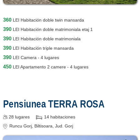
360
LEI
Habitación doble twin mansarda
390
LEI
Habitación doble matrimoniala etaj 1
390
LEI
Habitación doble matrimoniala
390
LEI
Habitación triple mansarda
390
LEI
Camera - 4 lugares
450
LEI
Apartamento 2 camere - 4 lugares
Pensiunea TERRA ROSA
28
lugares
14
habitaciones
Runcu Gorj
, Biltisoara
, Jud. Gorj