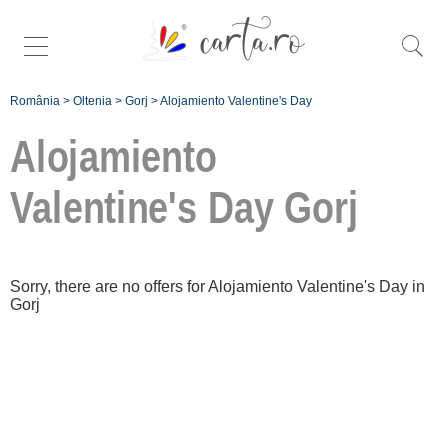
România
>
Oltenia
>
Gorj
>
Alojamiento Valentine's Day
Alojamiento
Valentine's Day
Gorj
Înscrie o
unitate de cazare
Sorry, there are no offers for Alojamiento Valentine's Day in
Gorj
despre C A R T A ®
termeni și condiții
contact
login