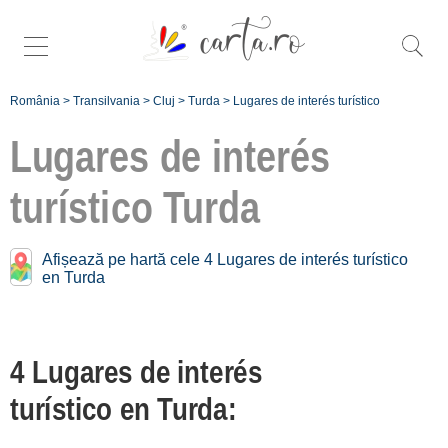
România
>
Transilvania
>
Cluj
>
Turda
>
Lugares de interés turístico
Lugares de interés
turístico
Turda
Lugares de interés
turístico cerca de
Turda:
Afișează pe hartă cele 4 Lugares de interés turístico
en Turda
Cluj Napoca
[11 offers a 27.1 km]
4 Lugares de interés
Înscrie o unitate de
turístico en Turda:
cazare