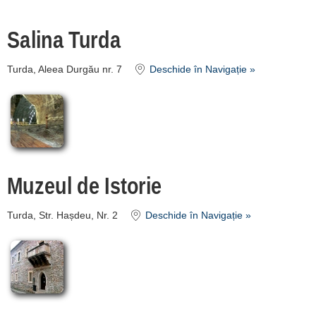
despre C A R T A ®
termeni și condiții
Salina Turda
contact
Turda, Aleea Durgău nr. 7
Deschide în Navigație »
login
Muzeul de Istorie
Turda, Str. Hașdeu, Nr. 2
Deschide în Navigație »