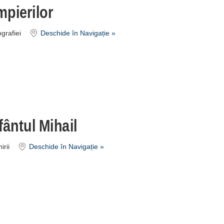
pierilor
grafiei
Deschide în Navigație »
fântul Mihail
irii
Deschide în Navigație »