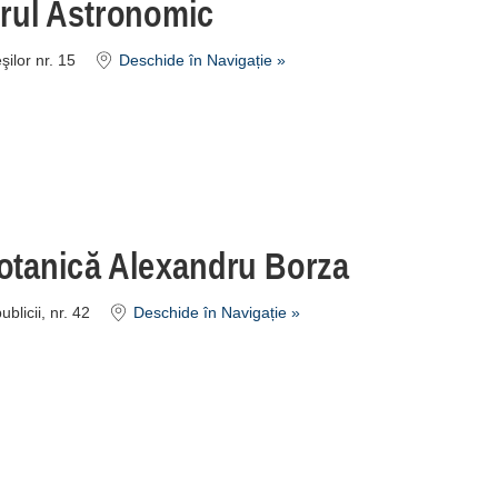
rul Astronomic
şilor nr. 15
Deschide în Navigație »
otanică Alexandru Borza
blicii, nr. 42
Deschide în Navigație »