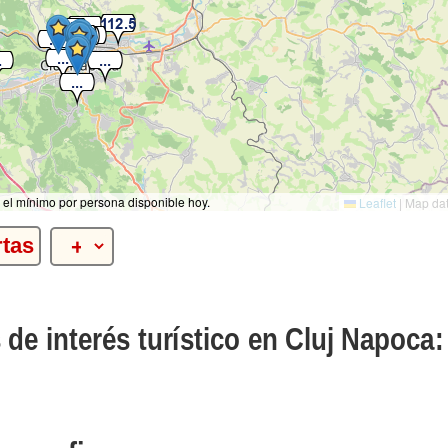
 el mínimo por persona disponible hoy.
Leaflet
|
Map da
rtas
 de interés turístico en Cluj Napoca: