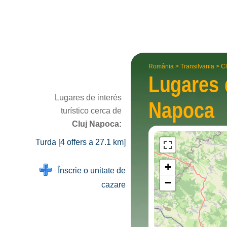
România
>
Transilvania
>
Cl
Lugares 
Lugares de interés
Napoca
turístico cerca de
Cluj Napoca:
Turda [4 offers a 27.1 km]
+
Înscrie o unitate de
−
cazare