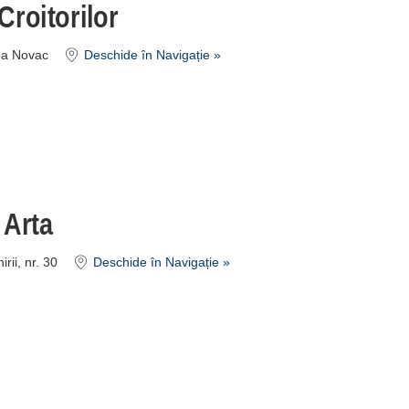
Croitorilor
ba Novac
Deschide în Navigație »
 Arta
rii, nr. 30
Deschide în Navigație »