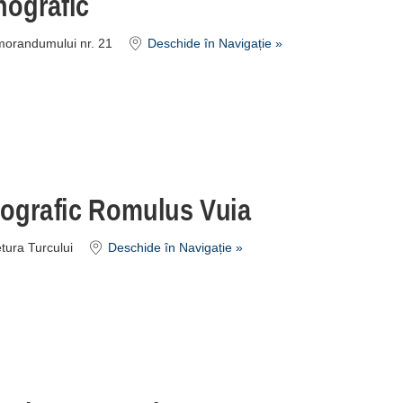
nografic
morandumului nr. 21
Deschide în Navigație »
nografic Romulus Vuia
etura Turcului
Deschide în Navigație »