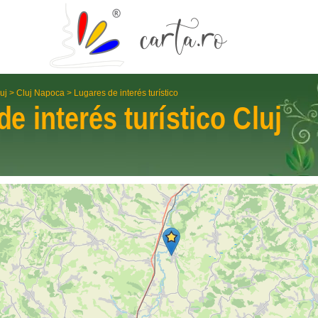
uj
>
Cluj Napoca
>
Lugares de interés turístico
de interés turístico
Cluj