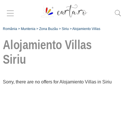
România
>
Muntenia
>
Zona Buzău
>
Siriu
>
Alojamiento Villas
Alojamiento Villas
Siriu
Înscrie
o unitate de
Sorry, there are no offers for Alojamiento Villas in Siriu
cazare
despre C A
R T A ®
termeni și