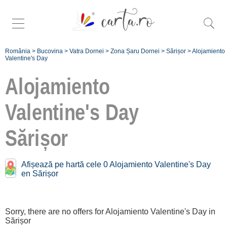
România
>
Bucovina
>
Vatra Dornei
>
Zona Șaru Dornei
>
Sărișor
>
Alojamiento
Valentine's Day
Alojamiento
Valentine's Day
Înscrie
Sărișor
o unitate de
cazare
Afișează pe hartă cele 0 Alojamiento Valentine's Day
en Sărișor
despre C A
R T A ®
Sorry, there are no offers for Alojamiento Valentine's Day in
termeni și
Sărișor