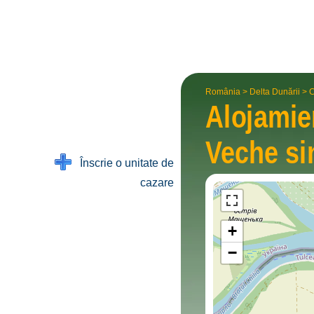
România
>
Delta Dunării
>
C
Alojamie
Veche
si
Înscrie o unitate de
cazare
+
−