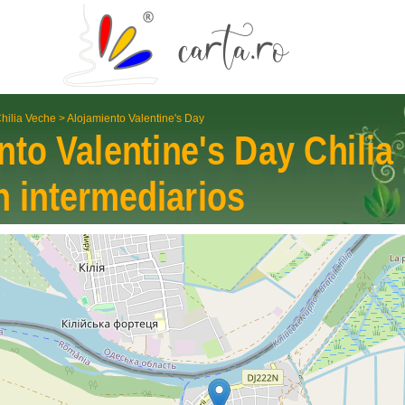
hilia Veche
>
Alojamiento Valentine's Day
nto Valentine's Day
Chilia
n interme­diarios