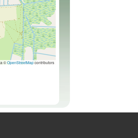
ta ©
OpenStreetMap
contributors