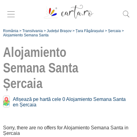
România
>
Transilvania
>
Județul Brașov
>
Țara Făgărașului
>
Șercaia
>
Alojamiento Semana Santa
Alojamiento
Semana Santa
Înscrie
Șercaia
o unitate de
cazare
Afișează pe hartă cele 0 Alojamiento Semana Santa
en Șercaia
despre C A
R T A ®
Sorry, there are no offers for Alojamiento Semana Santa in
termeni și
Șercaia