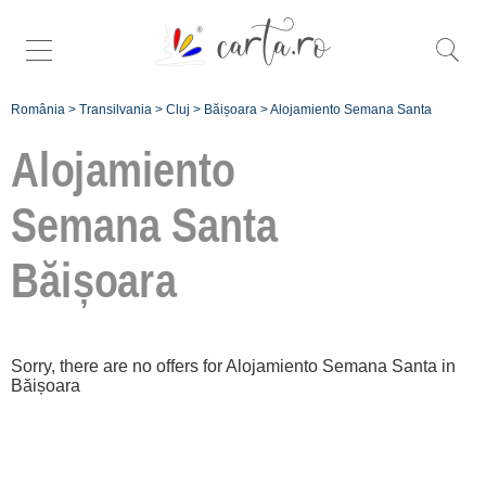
România
>
Transilvania
>
Cluj
>
Băișoara
>
Alojamiento Semana Santa
Alojamiento
Semana Santa
Băișoara
Înscrie
o unitate de
cazare
Sorry, there are no offers for Alojamiento Semana Santa in
despre C A
Băișoara
R T A ®
termeni și