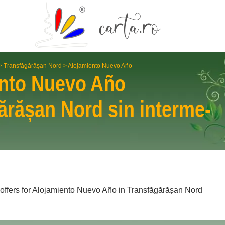
>
Transfăgărășan Nord
>
Alojamiento Nuevo Año
nto Nuevo Año
ărășan Nord
sin interme­
o offers for Alojamiento Nuevo Año in Transfăgărășan Nord