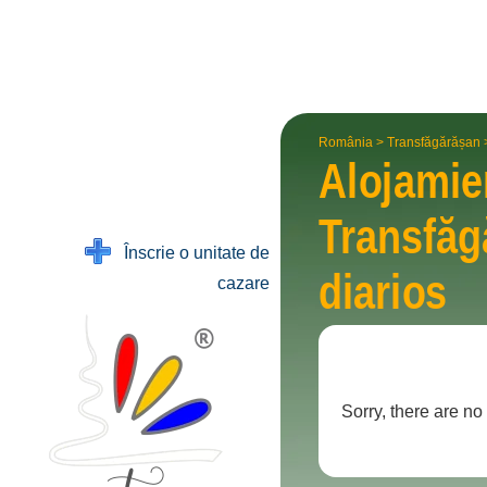
România
>
Transfăgărășan
Alojamie
Transfăg
Înscrie o unitate de
diarios
cazare
Sorry, there are n