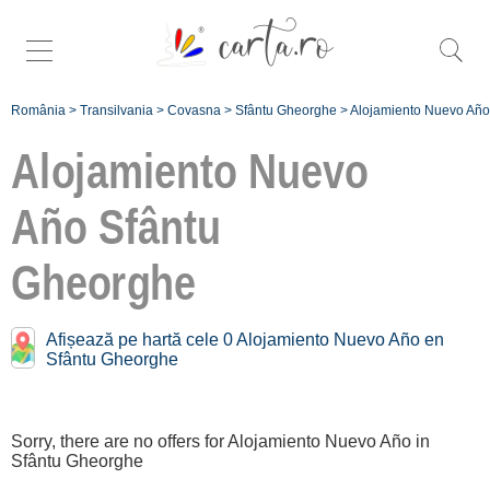
România
>
Transilvania
>
Covasna
>
Sfântu Gheorghe
>
Alojamiento Nuevo Año
Alojamiento Nuevo
Año
Sfântu
Gheorghe
Înscrie
o unitate de
cazare
Afișează pe hartă cele 0 Alojamiento Nuevo Año en
Sfântu Gheorghe
despre C A
R T A ®
Sorry, there are no offers for Alojamiento Nuevo Año in
termeni și
Sfântu Gheorghe