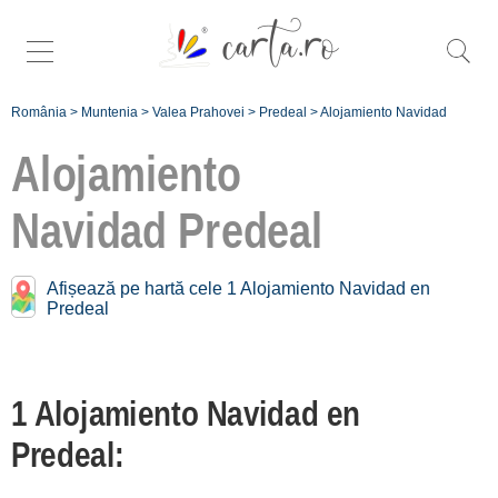
România
>
Muntenia
>
Valea Prahovei
>
Predeal
>
Alojamiento Navidad
Alojamiento
Navidad
Predeal
Navidad cerca de
Predeal:
Afișează pe hartă cele 1 Alojamiento Navidad en
Predeal
Bușteni
[5 offers a 11.1 km]
Sinaia
1 Alojamiento Navidad en
[1 offers a 17.6 km]
Predeal:
Breaza
[1 offers a 37.1 km]