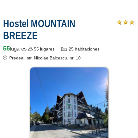
Înscrie o unitate
Hostel MOUNTAIN
de cazare
BREEZE
despre C A R T A ®
55
lugares
55
lugares
25
habitaciones
termeni și condiții
Predeal
, str. Nicolae Balcescu, nr. 10
contact
login
Mostrar todas las
atracciones turísticas
en Predeal »