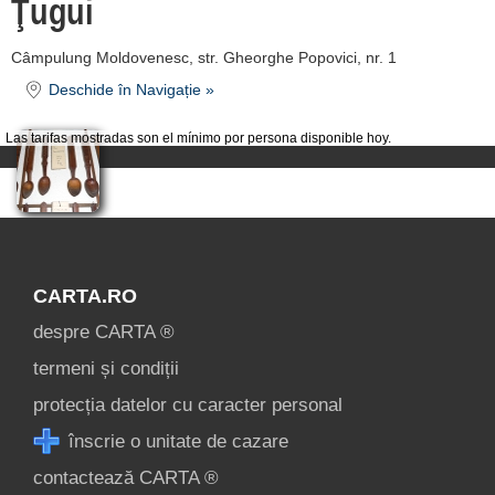
Ţugui
termeni și condiții
contact
Câmpulung Moldovenesc, str. Gheorghe Popovici, nr. 1
login
Deschide în Navigație »
Las tarifas mostradas son el mínimo por persona disponible hoy.
CARTA.RO
despre CARTA ®
termeni și condiții
protecția datelor cu caracter personal
înscrie o unitate de cazare
contactează CARTA ®