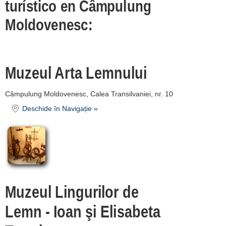
turístico en Câmpulung
Vatra Dornei
Moldovenesc:
[3 offers a 25.3 km]
Cacica [1 offers a 27.8 km]
Cârlibaba [1 offers a 34.2 km]
Muzeul Arta Lemnului
Arbore [1 offers a 35.4 km]
Câmpulung Moldovenesc, Calea Transilvaniei, nr. 10
Putna [1 offers a 38.9 km]
Deschide în Navigație »
Rădăuți [1 offers a 44.5 km]
Suceava [5 offers a 53.4 km]
Fălticeni [1 offers a 55.1 km]
Înscrie o unitate de
Muzeul Lingurilor de
cazare
Lemn - Ioan şi Elisabeta
despre C A R T A ®