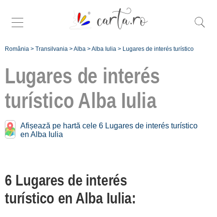
România
>
Transilvania
>
Alba
>
Alba Iulia
>
Lugares de interés turístico
Lugares de interés
turístico
Alba Iulia
Lugares de interés
turístico cerca de
Afișează pe hartă cele 6 Lugares de interés turístico
Alba Iulia:
en Alba Iulia
Aiud
[2 offers a 29.3 km]
6 Lugares de interés
Cugir
turístico en Alba Iulia:
[1 offers a 29.6 km]