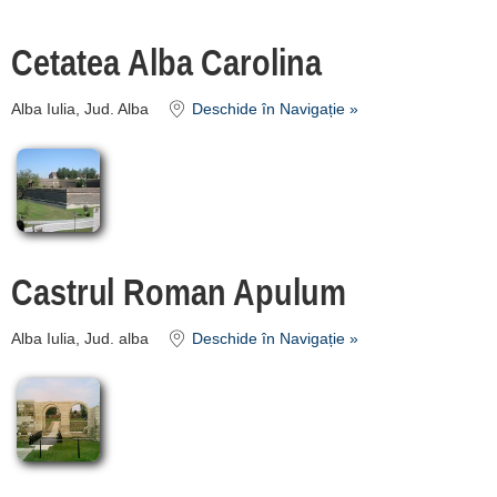
Înscrie o unitate
Cetatea Alba Carolina
de cazare
Alba Iulia, Jud. Alba
Deschide în Navigație »
despre C A R T A ®
termeni și condiții
contact
login
Castrul Roman Apulum
Alba Iulia, Jud. alba
Deschide în Navigație »