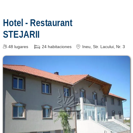
Înscrie o unitate
de cazare
Hotel - Restaurant
despre C A R T A ®
STEJARII
termeni și condiții
48
lugares
24
habitaciones
Ineu
, Str. Lacului, Nr. 3
contact
login