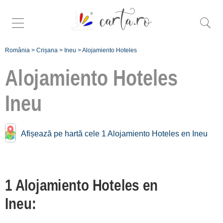
România
>
Crișana
>
Ineu
>
Alojamiento Hoteles
Alojamiento Hoteles
Ineu
Hoteles cerca de
Ineu:
Moneasa
Afișează pe hartă cele 1 Alojamiento Hoteles en Ineu
[2 offers a 32.7 km]
Arad
[1 offers a 47.4 km]
1 Alojamiento Hoteles en
Băile Felix
Ineu:
[1 offers a 64.3 km]