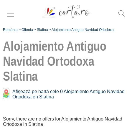
România
>
Oltenia
>
Slatina
>
Alojamiento Antiguo Navidad Ortodoxa
Alojamiento Antiguo
Navidad Ortodoxa
Antiguo Navidad
Ortodoxa cerca de
Slatina
Slatina:
Afișează pe hartă cele 0 Alojamiento Antiguo Navidad
Vâlcea
Ortodoxa en Slatina
[1 offers a 74.7 km]
Sorry, there are no offers for Alojamiento Antiguo Navidad
Înscrie o unitate
Ortodoxa in Slatina
de cazare