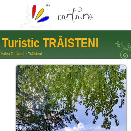
Turistic
TRĂISTENI
 Valea Doftanei
>
Trăisteni