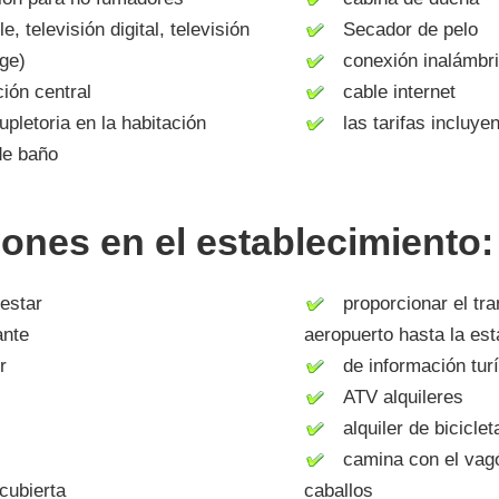
 televisión digital, televisión
Secador de pelo
uge)
conexión inalámbric
ón central
cable internet
etoria en la habitación
las tarifas incluye
e baño
iones en el establecimiento:
estar
proporcionar el tra
nte
aeropuerto hasta la est
r
de información turí
ATV alquileres
alquiler de biciclet
camina con el vagón
cubierta
caballos