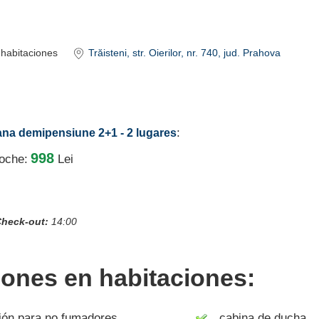
habitaciones
Trăisteni
, str. Oierilor, nr. 740
, jud. Prahova
:
ana demipensiune 2+1 - 2 lugares
998
noche:
Lei
heck-out:
14:00
iones en habitaciones:
ón para no fumadores
cabina de ducha