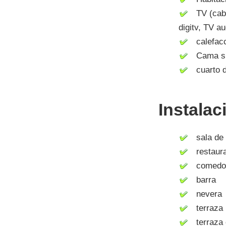
TV (cable,
digitv, TV a
calefacci
Cama supl
cuarto d
Instalac
sala de 
restaura
comedo
barra
nevera
terraza
terraza 