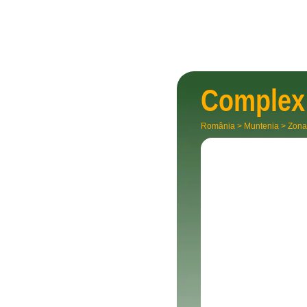
Complex 
România
>
Muntenia
>
Zona