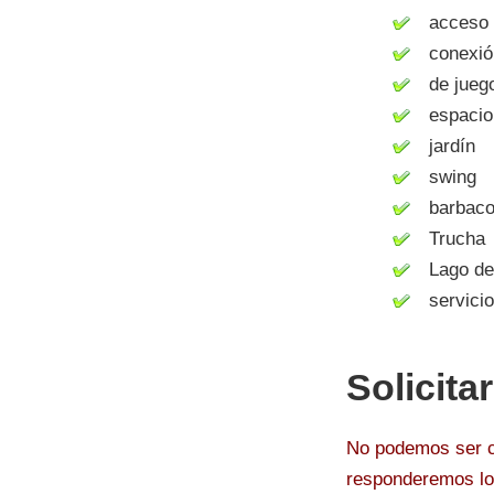
acceso a 
conexión 
de juegos
espacio 
jardín
swing
barbacoa 
Trucha
Lago de
servicio 
Solicita
No podemos ser co
responderemos lo 