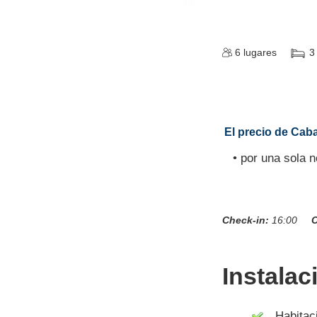
6
lugares
3
El precio de Cab
• por una sola 
Check-in:
16:00
C
Instalac
Habitaci