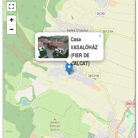
+
−
×
Casa
VASALÓHÁZ
(FIER DE
CALCAT)