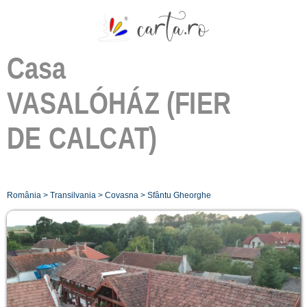
Casa
VASALÓHÁZ (FIER
DE CALCAT)
România
>
Transilvania
>
Covasna
>
Sfântu Gheorghe