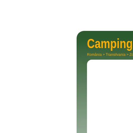
Campin
România
>
Transilvania
>
Zo