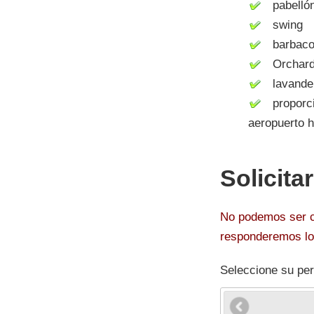
pabelló
swing
barbacoa 
Orchar
lavanderí
proporcio
aeropuerto h
Solicita
No podemos ser co
responderemos lo 
Seleccione su per