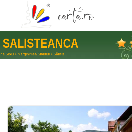
g
SALISTEANCA
na Sibiu
>
Mărginimea Sibiului
>
Săliște