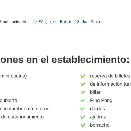
5
habitaciones
Săliște
, str. Baii, nr. 13
, Jud. Sibiu
iones en el establecimiento:
mini cocina)
reserva de billetes 
de información turí
billar
cubierta
Ping Pong
inalámbrica a internet
dardos
de estacionamiento
ajedrez
borracho