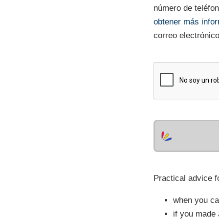
número de teléfono
obtener más info
correo electrónic
Practical advice f
when you cal
if you made 