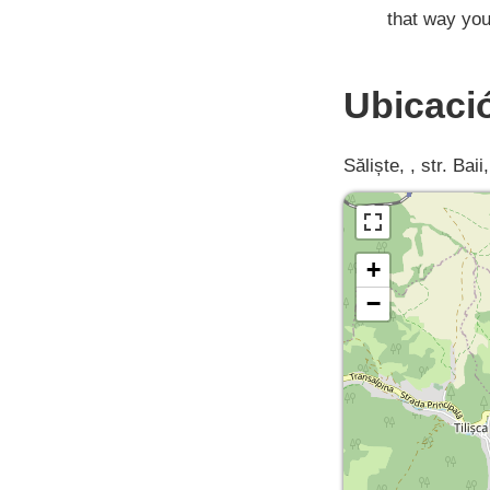
that way you
Ubicaci
Săliște, , str. Baii
+
−