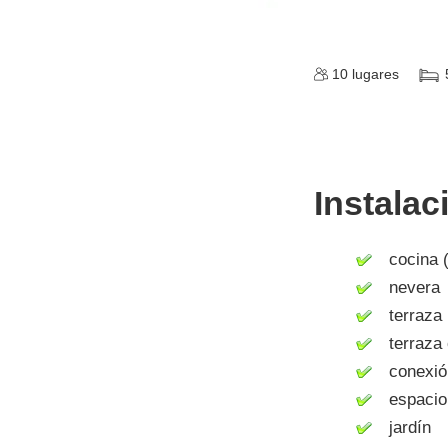
10
lugares
Instalac
cocina (
nevera
terraza
terraza 
conexión 
espacio 
jardín