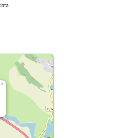
data
×