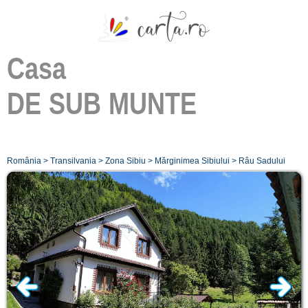
Casa
DE SUB MUNTE
România
>
Transilvania
>
Zona Sibiu
>
Mărginimea Sibiului
>
Râu Sadului