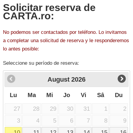
Solicitar reserva de
CARTA.ro:
No podemos ser contactados por teléfono. Lo invitamos
a completar una solicitud de reserva y le responderemos
lo antes posible:
Seleccione su período de reserva:
August
2026
Lu
Ma
Mi
Jo
Vi
Sâ
Du
27
28
29
30
31
1
2
3
4
5
6
7
8
9
10
11
12
13
14
15
16