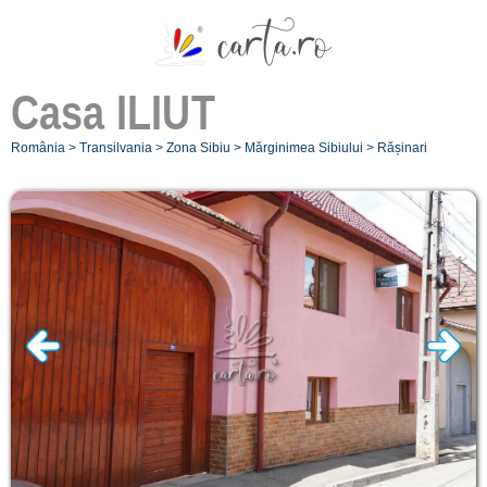
Casa
ILIUT
România
>
Transilvania
>
Zona Sibiu
>
Mărginimea Sibiului
>
Rășinari