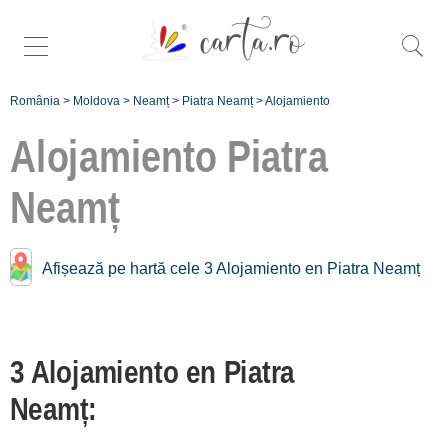
România
>
Moldova
>
Neamț
>
Piatra Neamț
>
Alojamiento
Alojamiento
Piatra
Neamț
Alojamiento cerca de
Piatra Neamț:
Afișează pe hartă cele 3 Alojamiento en Piatra Neamț
Agapia
[3 offers a 27.8 km]
3 Alojamiento en Piatra
Înscrie o unitate
Neamț:
de cazare