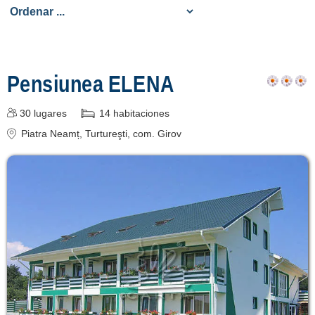
despre C A R T A ®
termeni și condiții
contact
login
Pensiunea ELENA
30
lugares
14
habitaciones
Piatra Neamț
, Turtureşti, com. Girov