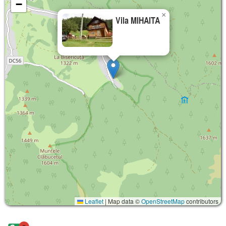
−
×
Vila MIHAITA
Leaflet
|
Map data ©
OpenStreetMap
contributors