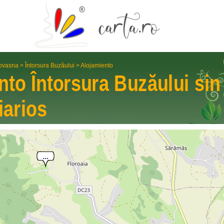
ovasna
>
Întorsura Buzăului
>
Alojamiento
ento
Întorsura Buzăului
sin
iarios