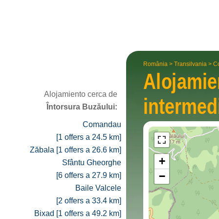
România
>
Transilvania
>
C
Alojami
Alojamiento cerca de
interme­d
Întorsura Buzăului:
Comandau
[1 offers a 24.5 km]
Zăbala [1 offers a 26.6 km]
+
Sfântu Gheorghe
−
[6 offers a 27.9 km]
Baile Valcele
[2 offers a 33.4 km]
Bixad [1 offers a 49.2 km]