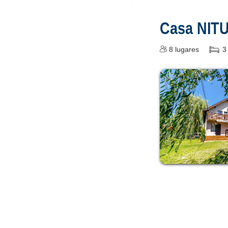
Casa NIT
8
lugares
3