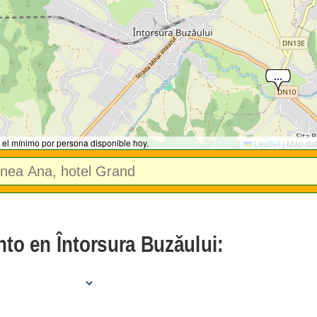
 el mínimo por persona disponible hoy.
Leaflet
|
Map da
nto en Întorsura Buzăului: