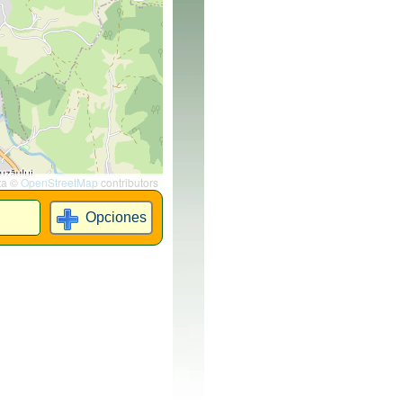
ta ©
OpenStreetMap
contributors
Opciones