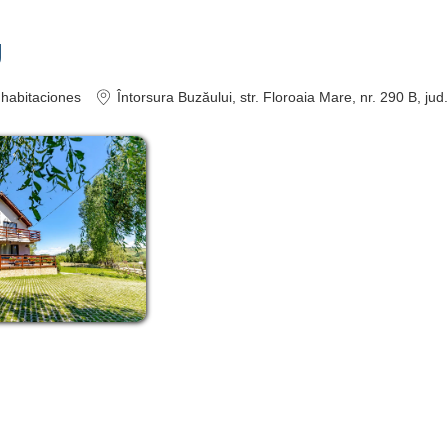
U
habitaciones
Întorsura Buzăului
, str. Floroaia Mare, nr. 290 B
, ju