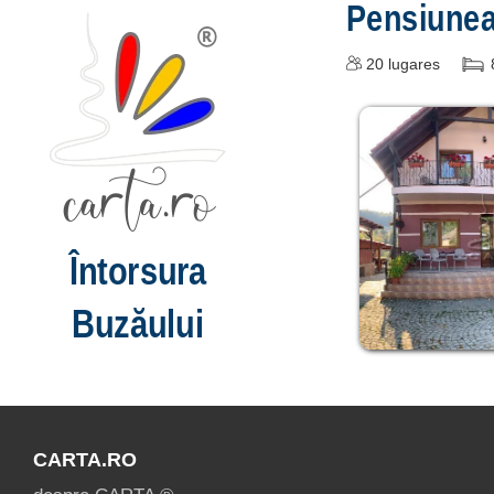
Pensiune
20
lugares
Întorsura
Buzăului
CARTA.RO