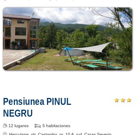
Pensiunea PINUL
NEGRU
12
lugares
5
habitaciones
Herculane
, str. Castanilor, nr. 10 A
, jud. Caras Severin