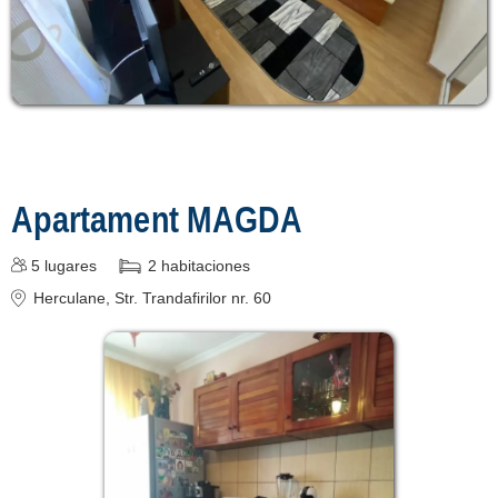
login
Mostrar todas las
atracciones turísticas
en Herculane »
Apartament MAGDA
5
lugares
2
habitaciones
Herculane
, Str. Trandafirilor nr. 60