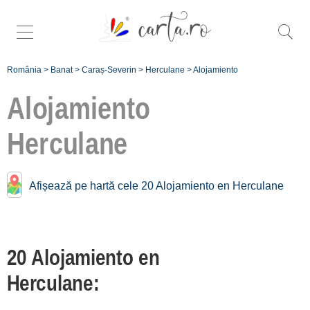
România
>
Banat
>
Caraș-Severin
>
Herculane
>
Alojamiento
Alojamiento
Herculane
Alojamiento cerca de
Herculane:
Afișează pe hartă cele 20 Alojamiento en Herculane
Eftimie Murgu
[1 offers a 25.2 km]
Plopu
20 Alojamiento en
[1 offers a 39.6 km]
Herculane:
Munții Semenic
[8 offers a 45.5 km]