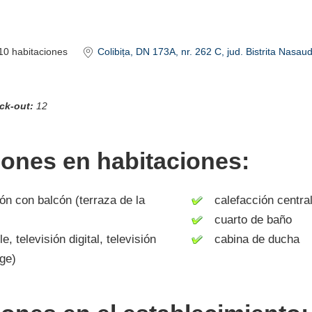
10
habitaciones
Colibița
, DN 173A, nr. 262 C
, jud. Bistrita Nasau
ck-out:
12
iones en habitaciones:
n con balcón (terraza de la
calefacción centra
cuarto de baño
 televisión digital, televisión
cabina de ducha
uge)