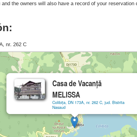
 and the owners will also have a record of your reservation 
ón:
A, nr. 262 C
Casa de Vacanță
MELISSA
Colibița, DN 173A, nr. 262 C, jud. Bistrita
Nasaud