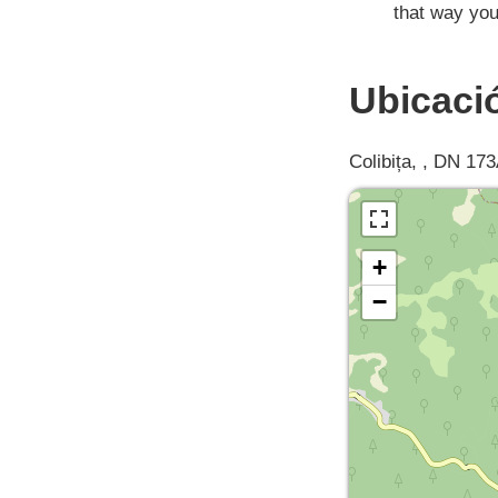
that way you
Ubicaci
Colibița, , DN 173
+
−