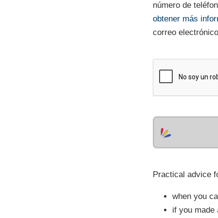
número de teléfono
obtener más info
correo electrónic
Practical advice f
when you cal
if you made 