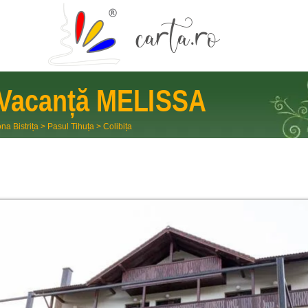
 Vacanță
MELISSA
na Bistrița
>
Pasul Tihuța
>
Colibița