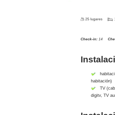
25
lugares
Check-in:
14
Che
Instalac
habitació
habitación)
TV (cable,
digitv, TV a