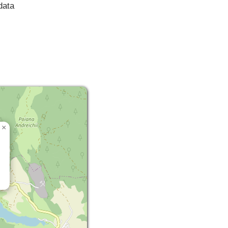
data
×