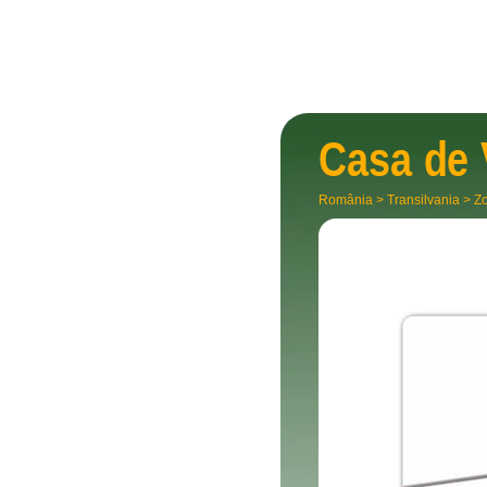
Casa de
România
>
Transilvania
>
Zo