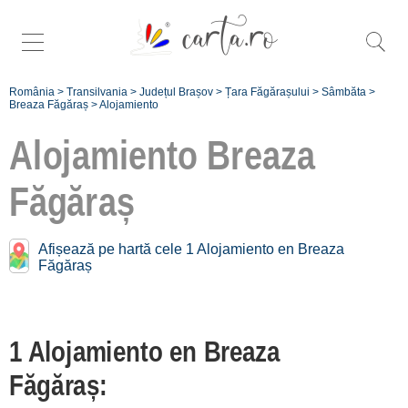
România
>
Transilvania
>
Județul Brașov
>
Țara Făgărașului
>
Sâmbăta
>
Breaza Făgăraș
>
Alojamiento
Alojamiento
Breaza
Făgăraș
Alojamiento cerca de
Breaza Făgăraș:
Afișează pe hartă cele 1 Alojamiento en Breaza
Dejani
Făgăraș
[5 offers a 3.7 km]
Sebeș - Județul
1 Alojamiento en Breaza
Brașov
[1 offers a 11.4 km]
Făgăraș:
Sâmbăta de Sus