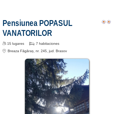
[6 offers a 11.9 km]
Pensiunea POPASUL
Înscrie o unitate
VANATORILOR
de cazare
despre C A R T A ®
15
lugares
7
habitaciones
termeni și condiții
Breaza Făgăraș
, nr. 245
, jud. Brasov
contact
login