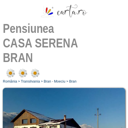
Pensiunea
CASA SERENA
BRAN
România
>
Transilvania
>
Bran - Moeciu
>
Bran