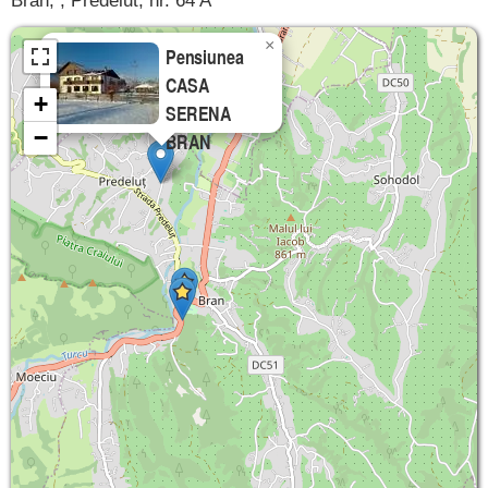
Bran, , Predelut, nr. 64 A
×
Pensiunea
CASA
+
SERENA
−
BRAN