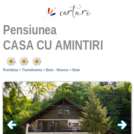
Pensiunea
CASA CU AMINTIRI
România
>
Transilvania
>
Bran - Moeciu
>
Bran