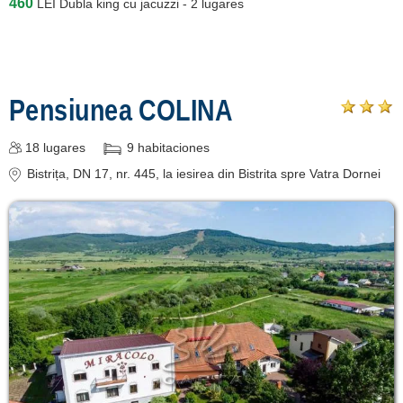
460
LEI
Dubla king cu jacuzzi - 2 lugares
Pensiunea COLINA
18
lugares
9
habitaciones
Bistrița
, DN 17, nr. 445, la iesirea din Bistrita spre Vatra Dornei