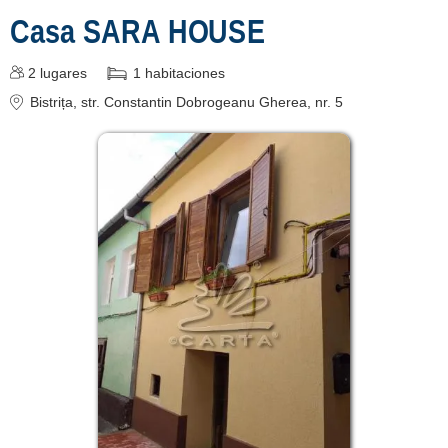
Casa SARA HOUSE
Înscrie o unitate
2
lugares
1
habitaciones
de cazare
Bistrița
, str. Constantin Dobrogeanu Gherea, nr. 5
despre C A R T A ®
termeni și condiții
contact
login