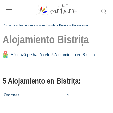
România
>
Transilvania
>
Zona Bistrița
>
Bistrița
>
Alojamiento
Alojamiento
Bistrița
Alojamiento cerca de
Afișează pe hartă cele 5 Alojamiento en Bistrița
Bistrița:
Cristeștii Ciceului
5 Alojamiento en Bistrița:
[1 offers a 30.7 km]
Pasul Tihuța
[23 offers a 38 km]
Șanț
[1 offers a 45.2 km]