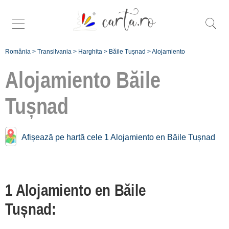
România
>
Transilvania
>
Harghita
>
Băile Tușnad
>
Alojamiento
Alojamiento
Băile
Tușnad
Alojamiento cerca de
Băile Tușnad:
Afișează pe hartă cele 1 Alojamiento en Băile Tușnad
Miercurea Ciuc
[4 offers a 24.1 km]
Harghita Băi
1 Alojamiento en Băile
[1 offers a 31.5 km]
Tușnad:
Vlăhița
[1 offers a 33.7 km]