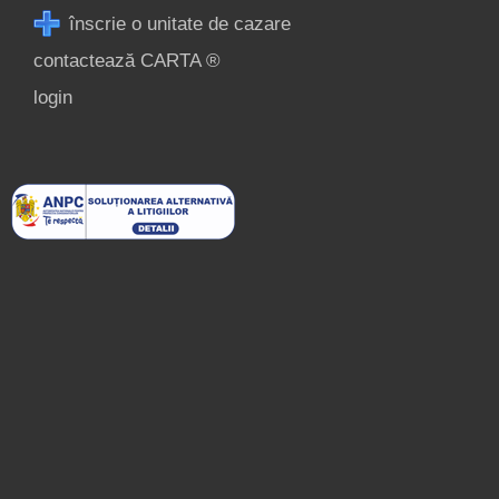
Înscrie o unitate de
înscrie o unitate de cazare
cazare
contactează CARTA ®
despre C A R T A ®
login
termeni și condiții
contact
login