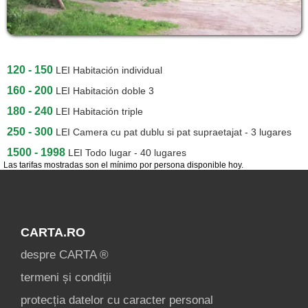
[1 offers a 54.1 km]
Corund
[1 offers a 63 km]
Gheorgheni
120 - 150
LEI
Habitación individual
160 - 200
[1 offers a 66.9 km]
LEI
Habitación doble 3
180 - 240
LEI
Habitación triple
Praid
250 - 300
LEI
Camera cu pat dublu si pat supraetajat - 3 lugares
[2 offers a 71.9 km]
1500 - 1998
LEI
Todo lugar - 40 lugares
Borsec
Las tarifas mostradas son el mínimo por persona disponible hoy.
[1 offers a 93.8 km]
Toplița
[1 offers a 94.6 km]
CARTA.RO
Bilbor
despre CARTA ®
[1 offers a 106.2 km]
termeni și condiții
protecția datelor cu caracter personal