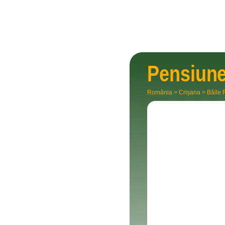
Pensiun
România
>
Crișana
>
Băile 