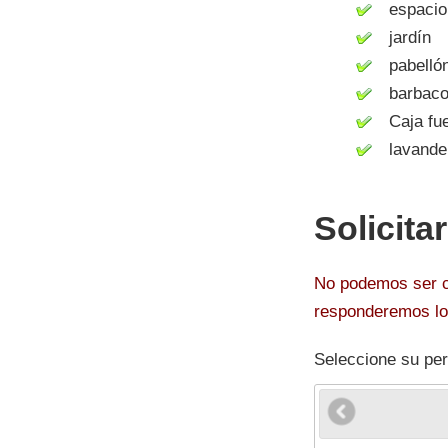
espacio 
jardín
pabelló
barbacoa 
Caja fue
lavanderí
Solicita
No podemos ser co
responderemos lo 
Seleccione su per