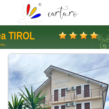
ea
TIROL
Felix