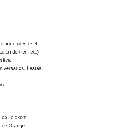
nsporte (desde el
ación de tren, etc)
stica
versarios, fiestas,
as
d de Telekom
d de Orange