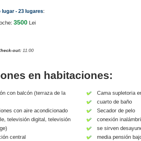
:
 lugar - 23 lugares
3500
noche:
Lei
heck-out:
11:00
iones en habitaciones:
n con balcón (terraza de la
Cama supletoria en 
cuarto de baño
ones con aire acondicionado
Secador de pelo
 televisión digital, televisión
conexión inalámbric
uge)
se sirven desayun
ón central
media pensión bajo