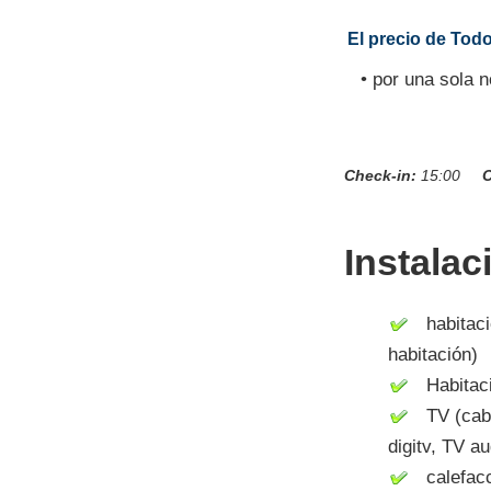
El precio de Todo
• por una sola 
Check-in:
15:00
C
Instalac
habitació
habitación)
Habitaci
TV (cable,
digitv, TV a
calefacci