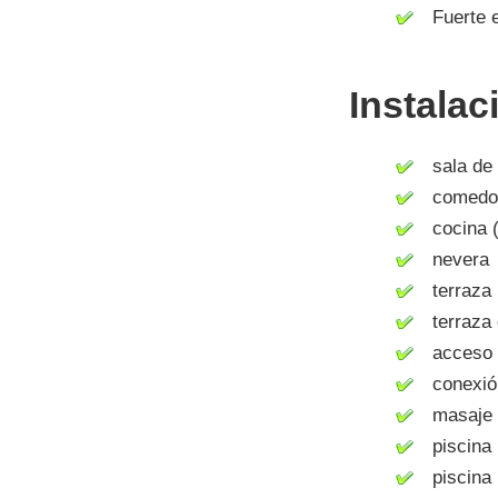
Fuerte en
Instalac
sala de 
comedo
cocina (
nevera
terraza
terraza 
acceso a 
conexión 
masaje
piscina
piscina 