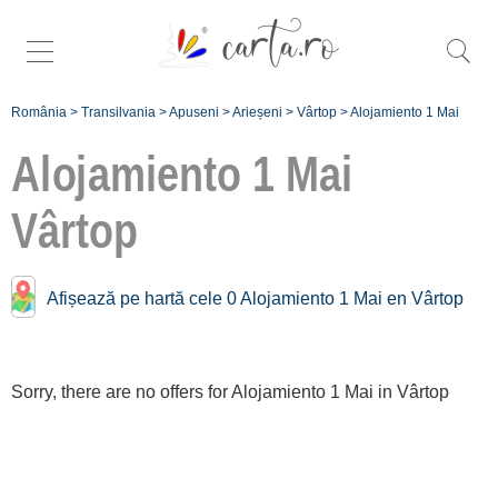
România
>
Transilvania
>
Apuseni
>
Arieșeni
>
Vârtop
>
Alojamiento 1 Mai
Alojamiento 1 Mai
Vârtop
Înscrie
Afișează pe hartă cele 0 Alojamiento 1 Mai en Vârtop
o unitate de
cazare
Sorry, there are no offers for Alojamiento 1 Mai in Vârtop
despre C A
R T A ®
termeni și