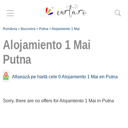
România
>
Bucovina
>
Putna
>
Alojamiento 1 Mai
Alojamiento 1 Mai
Putna
1 Mai cerca de
Putna:
Gura Humorului
Afișează pe hartă cele 0 Alojamiento 1 Mai en Putna
[1 offers a 39.2 km]
Înscrie o unitate
Sorry, there are no offers for Alojamiento 1 Mai in Putna
de cazare
despre C A R T A ®