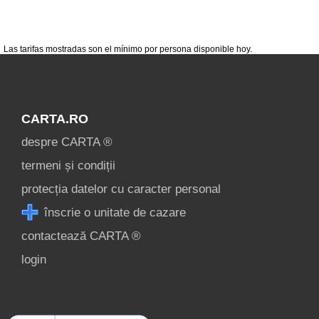
termeni și condiții
contact
login
Las tarifas mostradas son el mínimo por persona disponible hoy.
Mostrar todas las
atracciones turísticas
CARTA.RO
en Putna »
despre CARTA ®
termeni și condiții
protecția datelor cu caracter personal
înscrie o unitate de cazare
contactează CARTA ®
login